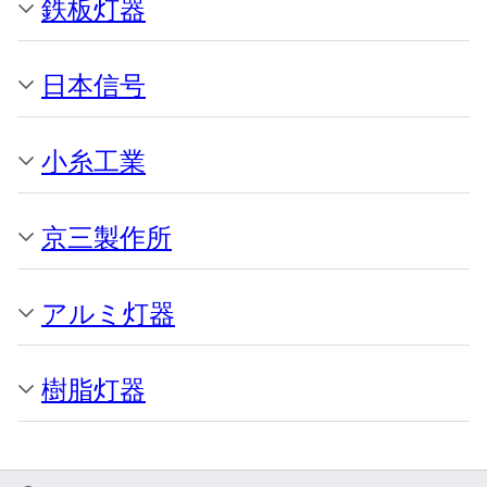
鉄板灯器
日本信号
小糸工業
京三製作所
アルミ灯器
樹脂灯器