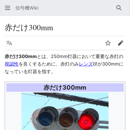
信号機Wiki
検索
赤だけ300mm
言語
ウォッチ
編集
赤だけ300mm
とは、250mm灯器において重要な赤灯の
視認性
を良くするために、赤灯のみ
レンズ
径が300mmに
なっている灯器を指す。
赤だけ300mm