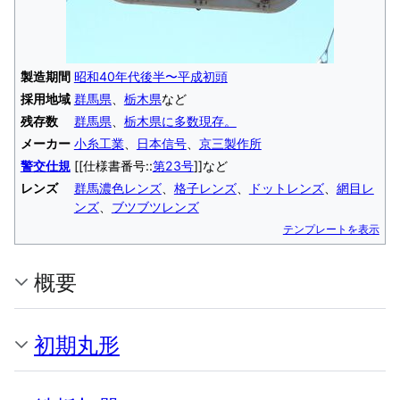
製造期間
昭和40年代後半〜平成初頭
採用地域
群馬県
、
栃木県
など
残存数
群馬県
、
栃木県に多数現存。
メーカー
小糸工業
、
日本信号
、
京三製作所
警交仕規
[[仕様書番号::
第23号
]]など
レンズ
群馬濃色レンズ
、
格子レンズ
、
ドットレンズ
、
網目レ
ンズ
、
ブツブツレンズ
テンプレートを表示
概要
初期丸形