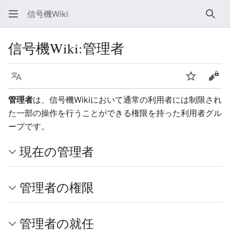
信号機Wiki
検索
信号機Wiki
:
管理者
言語
ウォッチ
ソー
管理者
は、信号機Wikiにおいて通常の利用者には制限され
た一部の操作を行うことができる権限を持った利用者グル
ープです。
現在の管理者
管理者の権限
管理者の就任