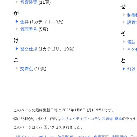
音響装置
(11頁)
せ
か
制御
金具
(1カテゴリ、9頁)
設置
管理番号
(5頁)
そ
け
俗語
警交仕規
(1カテゴリ、19頁)
その
こ
と
交差点
(10頁)
灯器
このページの最終更新日時は 2025年1月6日 (月) 19:51 です。
特に記載がない限り、内容は
クリエイティブ・コモンズ 表示-継承
のライセ
このページは 677 回アクセスされました。