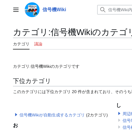
コ
ン
信号機Wiki
メインメニュー
テ
ン
ツ
カテゴリ
:
信号機Wikiのカテゴ
に
ス
カテゴリ
議論
キ
ッ
プ
カテゴリ:信号機Wikiのカテゴリです
下位カテゴリ
このカテゴリには下位カテゴリ 20 件が含まれており、そのうち
し
周辺
信号機Wikiが自動生成するカテゴリ
(2カテゴリ)
信号
お
信号