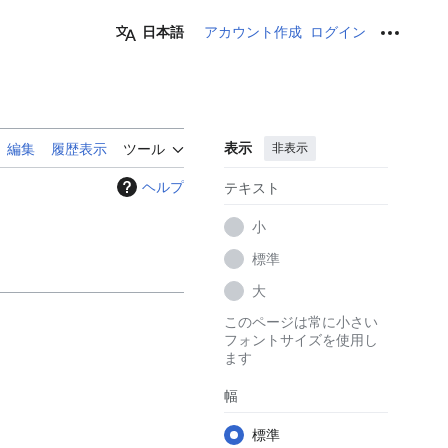
日本語
アカウント作成
ログイン
個人用ツ
表示
非表示
編集
履歴表示
ツール
ヘルプ
テキスト
小
標準
大
このページは常に小さい
フォントサイズを使用し
ます
幅
標準