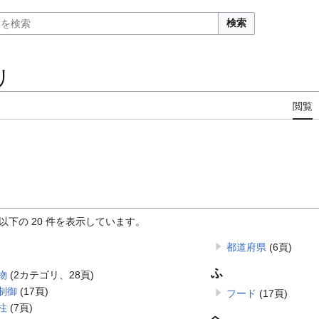
検索
リ
閲覧
以下の 20 件を表示しています。
都道府県
(6頁)
ふ
物
(2カテゴリ、28頁)
制御
(17頁)
フード
(17頁)
柱
(7頁)
へ