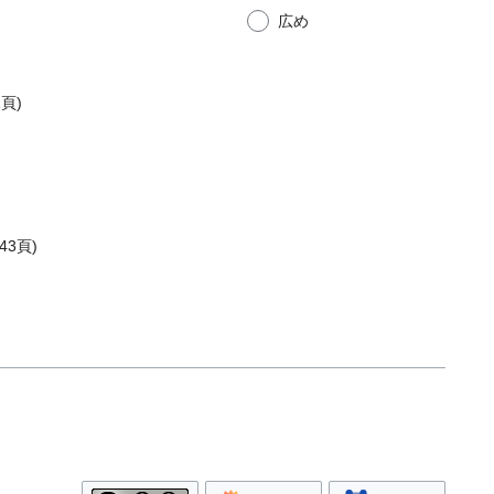
広め
頁)
43頁)