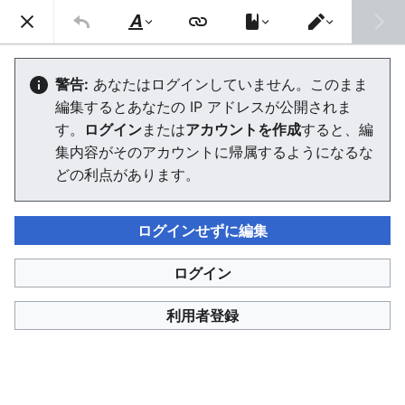
信号機Wiki
検索
文
エ
字
デ
視覚障害者用押ボタン箱
の
ィ
警告:
あなたはログインしていません。このまま
修
タ
編集するとあなたの IP アドレスが公開されま
飾
ー
を
エディターを読み込んでいます。このメッセージが引き続
す。
ログイン
または
アカウントを作成
すると、編
切
き表示される場合、
ページを再読み込み
してください。
り
集内容がそのアカウントに帰属するようになるな
替
どの利点があります。
え
ログインせずに編集
信号機Wiki
ログイン
このページは 1,958 回アクセスされました。
プライバシー・ポリシー
信号機Wikiについて
免責事項
利用者登録
利用規約
Cookieの使用について
デスクトップ