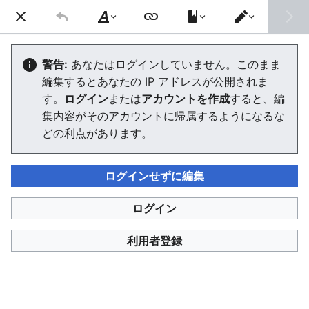
信号機Wiki
検索
文
エ
字
デ
視覚障害者用押ボタン箱
の
ィ
警告:
あなたはログインしていません。このまま
修
タ
編集するとあなたの IP アドレスが公開されま
飾
ー
を
エディターを読み込んでいます。このメッセージが引き続
す。
ログイン
または
アカウントを作成
すると、編
切
き表示される場合、
ページを再読み込み
してください。
り
集内容がそのアカウントに帰属するようになるな
替
どの利点があります。
え
ログインせずに編集
信号機Wiki
ログイン
このページは 1,958 回アクセスされました。
プライバシー・ポリシー
信号機Wikiについて
免責事項
利用者登録
利用規約
Cookieの使用について
デスクトップ