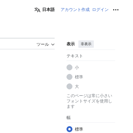
日本語
アカウント作成
ログイン
個人用ツ
表示
非表示
ツール
テキスト
小
標準
大
このページは常に小さい
フォントサイズを使用し
ます
幅
標準