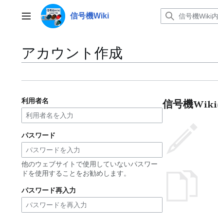
コ
ン
信号機Wiki
メインメニュー
テ
ン
ツ
アカウント作成
に
ス
キ
ッ
プ
利用者名
信号機Wi
パスワード
他のウェブサイトで使用していないパスワー
ドを使用することをお勧めします。
パスワード再入力