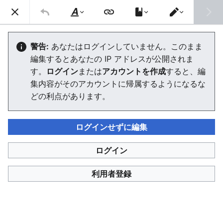
信号機Wiki
検索
文
エ
字
デ
歩行者専用現示方式
の
ィ
警告:
あなたはログインしていません。このまま
修
タ
編集するとあなたの IP アドレスが公開されま
飾
ー
を
エディターを読み込んでいます。このメッセージが引き続
す。
ログイン
または
アカウントを作成
すると、編
切
き表示される場合、
ページを再読み込み
してください。
り
集内容がそのアカウントに帰属するようになるな
替
どの利点があります。
え
ログインせずに編集
信号機Wiki
ログイン
このページは 1,114 回アクセスされました。
プライバシー・ポリシー
信号機Wikiについて
免責事項
利用者登録
利用規約
Cookieの使用について
デスクトップ